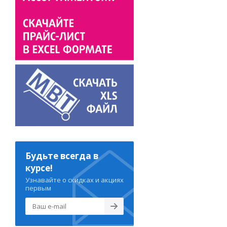
Будьте всегда в
курсе!
Узнавайте о скидках и акциях
первым