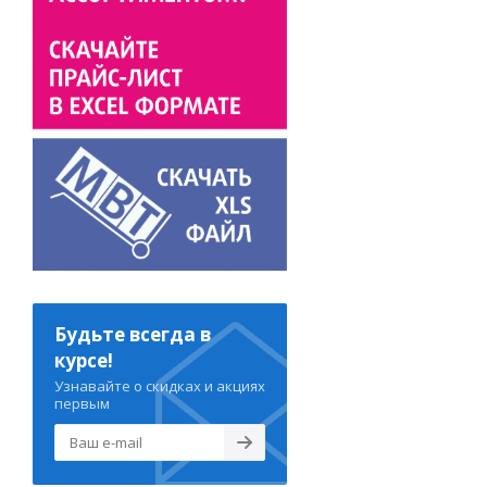
Будьте всегда в
курсе!
Узнавайте о скидках и акциях
первым