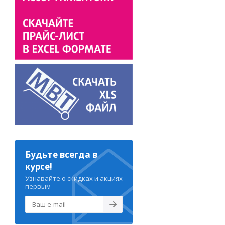
Будьте всегда в
курсе!
Узнавайте о скидках и акциях
первым